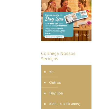
Conheça Nossos
Serviços
Kit
Outros
Day Spa
Kids ( 4 a 10 anos)