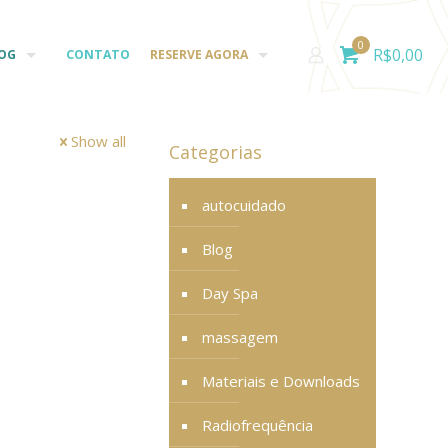
0
R$
0,00
OG
CONTATO
RESERVE AGORA
Show all
Categorias
autocuidado
Blog
Day Spa
massagem
Materiais e Downloads
Radiofrequência