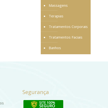
Massagens
Terapias
Tratamentos Corporais
Tratamentos Faciais
Banhos
Segurança
dos