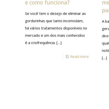
e como funciona?
me
pa
Se você tem o desejo de eliminar as
gordurinhas que tanto incomodam,
A ba
há vários tratamentos disponíveis no
gera
mercado e um dos mais conhecidos
dir
é a criofrequência.
[…]
qua
not
Read more
[…]