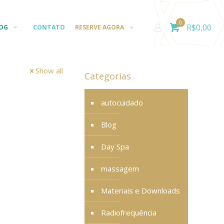
0
R$
0,00
OG
CONTATO
RESERVE AGORA
Show all
Categorias
autocuidado
Blog
Day Spa
massagem
Materiais e Downloads
Radiofrequência