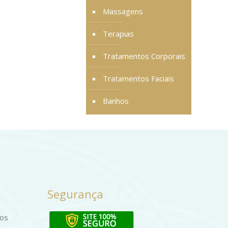
Massagens
Terapias
Tratamentos Corporais
Tratamentos Faciais
Banhos
Segurança
dos