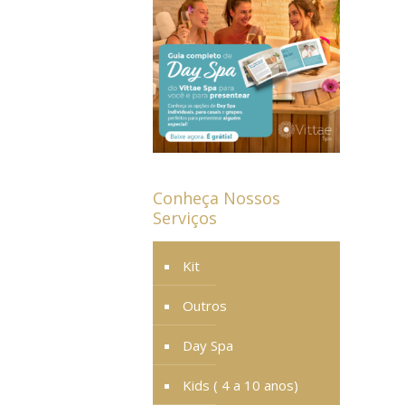
Conheça Nossos
Serviços
Kit
Outros
Day Spa
Kids ( 4 a 10 anos)