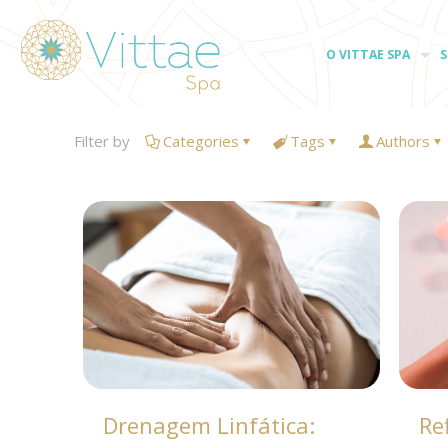
O VITTAE SPA
S
Filter by
Categories
Tags
Authors
Drenagem Linfática:
Re