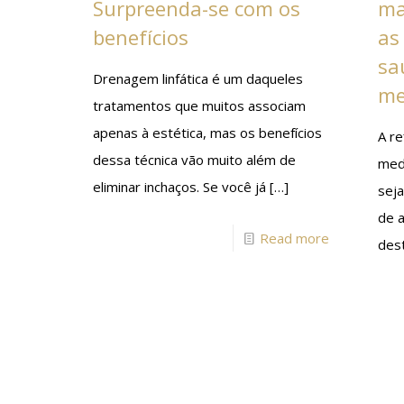
Surpreenda-se com os
ma
benefícios
as
sa
Drenagem linfática é um daqueles
me
tratamentos que muitos associam
apenas à estética, mas os benefícios
A r
dessa técnica vão muito além de
medi
eliminar inchaços. Se você já
[…]
seja
de a
Read more
des