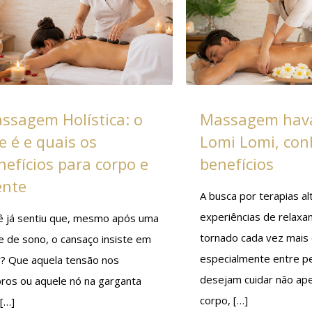
ssagem Holística: o
Massagem hava
e é e quais os
Lomi Lomi, con
nefícios para corpo e
benefícios
nte
A busca por terapias al
experiências de relax
ê já sentiu que, mesmo após uma
tornado cada vez mais
e de sono, o cansaço insiste em
especialmente entre p
r? Que aquela tensão nos
desejam cuidar não ap
ros ou aquele nó na garganta
corpo,
[…]
[…]