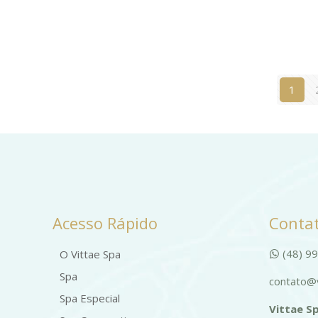
1
Acesso Rápido
Contat
(48) 9
O Vittae Spa
Spa
contato@v
Spa Especial
Vittae Sp