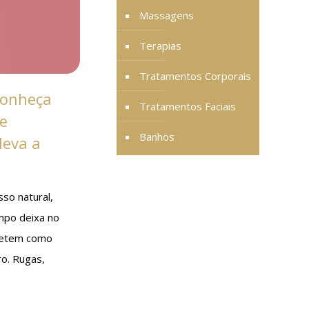
Massagens
Terapias
Tratamentos Corporais
 Conheça
Tratamentos Faciais
ue
Banhos
leva a
so natural,
mpo deixa no
letem como
o. Rugas,