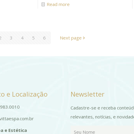
Read more
2
3
4
5
6
Next page
o e Localização
Newsletter
9983.0010
Cadastre-se e receba conteú
relevantes, notícias, e novidad
ittaespa.com.br
a e Estética