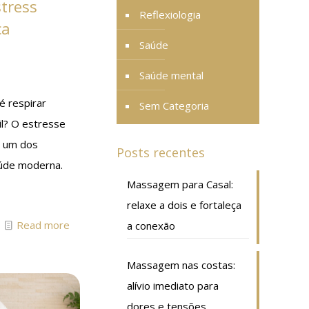
stress
Reflexiologia
ca
Saúde
Saúde mental
é respirar
Sem Categoria
cil? O estresse
o um dos
Posts recentes
aúde moderna.
Massagem para Casal:
relaxe a dois e fortaleça
Read more
a conexão
Massagem nas costas:
alívio imediato para
dores e tensões