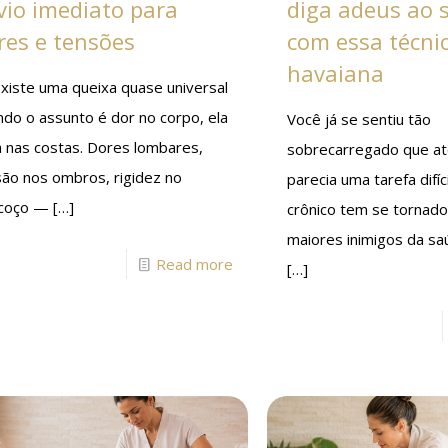
ívio imediato para
diga adeus ao 
res e tensões
com essa técni
havaiana
xiste uma queixa quase universal
do o assunto é dor no corpo, ela
Você já se sentiu tão
á nas costas. Dores lombares,
sobrecarregado que at
são nos ombros, rigidez no
parecia uma tarefa difí
coço —
[…]
crônico tem se tornad
maiores inimigos da s
Read more
[…]