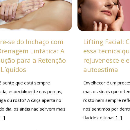
vre-se do Inchaço com
Lifting Facial:
Drenagem Linfática: A
essa técnica q
lução para a Retenção
rejuvenesce e e
 Líquidos
autoestima
ê sente que está sempre
Envelhecer é um proces
hada, especialmente nas pernas,
mas os sinais que o te
iga ou rosto? A calça aperta no
rosto nem sempre ref
do dia, os anéis não servem mais
nos sentimos por dentr
[…]
flacidez e linhas
[…]