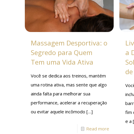
Massagem Desportiva: o
Li
Segredo para Quem
a 
Tem uma Vida Ativa
So
de
Você se dedica aos treinos, mantém
uma rotina ativa, mas sente que algo
Voc
ainda falta para melhorar sua
inc
performance, acelerar a recuperação
barr
ou evitar aquele incômodo
[…]
fim 
e a
Read more