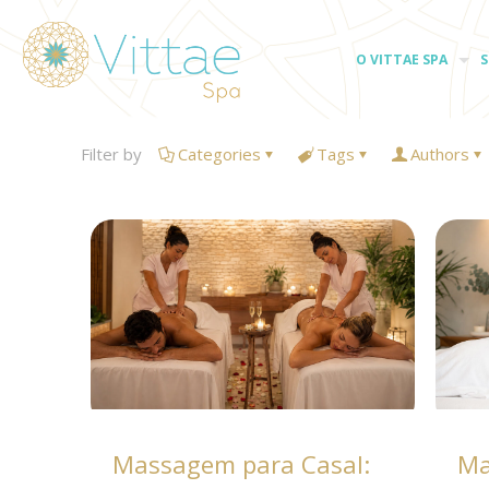
O VITTAE SPA
S
Filter by
Categories
Tags
Authors
Massagem para Casal:
Ma