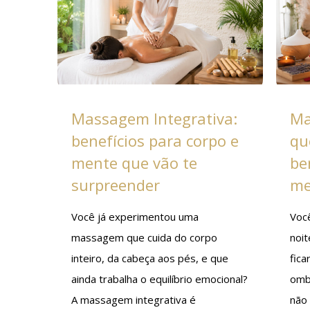
Massagem Integrativa:
Ma
benefícios para corpo e
qu
mente que vão te
be
surpreender
me
Você já experimentou uma
Voc
massagem que cuida do corpo
noit
inteiro, da cabeça aos pés, e que
fica
ainda trabalha o equilíbrio emocional?
omb
A massagem integrativa é
não