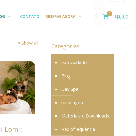
0
R$
0,00
OG
CONTATO
RESERVE AGORA
Show all
Categorias
autocuidado
Blog
Day Spa
massagem
Materiais e Downloads
 Lomi:
Radiofrequência