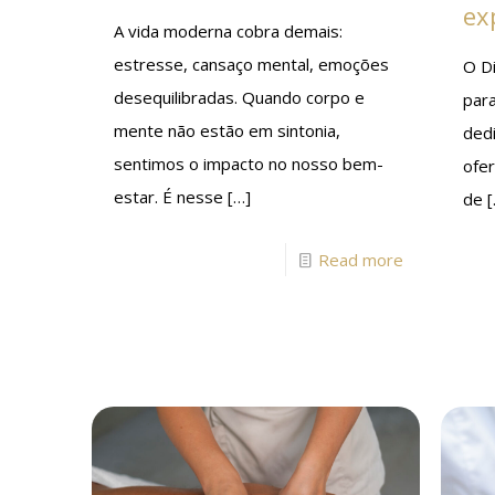
ex
A vida moderna cobra demais:
estresse, cansaço mental, emoções
O D
desequilibradas. Quando corpo e
para
mente não estão em sintonia,
ded
sentimos o impacto no nosso bem-
ofe
estar. É nesse
[…]
de
[
Read more