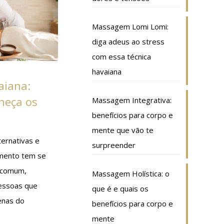
Massagem Lomi Lomi:
diga adeus ao stress
com essa técnica
havaiana
iana:
heça os
Massagem Integrativa:
benefícios para corpo e
mente que vão te
ternativas e
surpreender
amento tem se
 comum,
Massagem Holística: o
essoas que
que é e quais os
enas do
benefícios para corpo e
mente