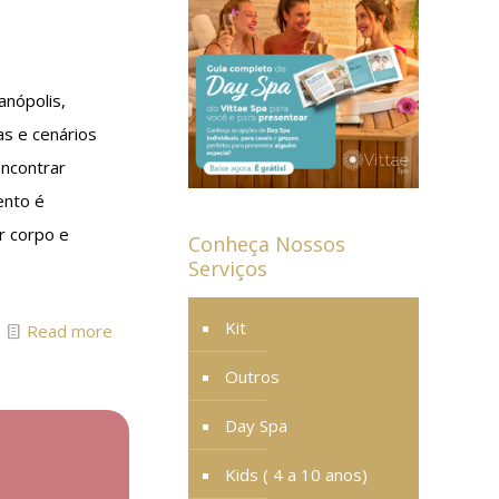
anópolis,
as e cenários
encontrar
ento é
ar corpo e
Conheça Nossos
Serviços
Kit
Read more
Outros
Day Spa
Kids ( 4 a 10 anos)