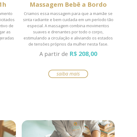
1h
Massagem Bebê a Bordo
amento
Criamos essa massagem para que a mamãe se
icitados
sinta radiante e bem cuidada em um período tão
etivo de
especial. A massagem combina movimentos
gar as
suaves e drenantes por todo o corpo,
 geradas
estimulando a circulação e aliviando os estados
de tensões próprios da mulher nesta fase.
R$
208,00
A partir de
Este
saiba mais
produto
tem
várias
variantes.
As
opções