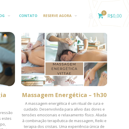
0
R$
0,00
OG
CONTATO
RESERVE AGORA
ia
Massagem Energética – 1h30
A massagem energética é um ritual de cura e
cuidado. Desenvolvida para alívio das dores e
pressão
tensões emocionais e relaxamento físico. Aliada
s estes
à combinação terapêutica de massagem, Reiki e
rpo,
terapia dos cristais. Uma experiência única de