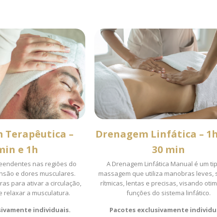
 Terapêutica –
Drenagem Linfática – 1h
min e 1h
30 min
reendentes nas regiões do
A Drenagem Linfática Manual é um ti
ensão e dores musculares.
massagem que utiliza manobras leves, 
as para ativar a circulação,
rítmicas, lentas e precisas, visando otim
 e relaxar a musculatura.
funções do sistema linfático.
ivamente individuais.
Pacotes exclusivamente individu