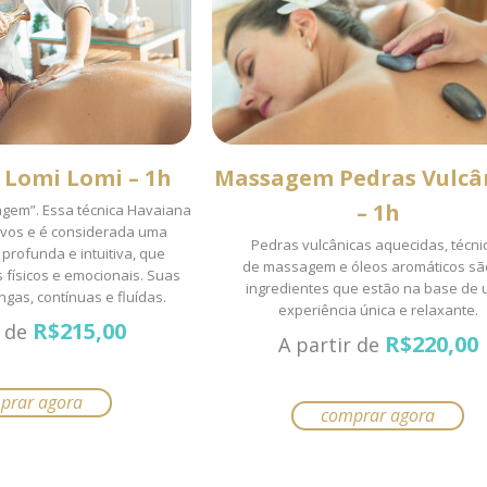
es
m
hidas
Lomi Lomi – 1h
Massagem Pedras Vulcâ
a
– 1h
agem”. Essa técnica Havaiana
tivos e é considerada uma
Pedras vulcânicas aquecidas, técni
rofunda e intuitiva, que
de massagem e óleos aromáticos sã
to
 físicos e emocionais. Suas
ingredientes que estão na base de
gas, contínuas e fluídas.
experiência única e relaxante.
R$
215,00
r de
R$
220,00
A partir de
prar agora
comprar agora