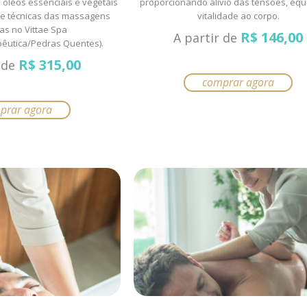
 óleos essenciais e vegetais
proporcionando alívio das tensões, equi
de técnicas das massagens
vitalidade ao corpo.
as no Vittae Spa
R$
146,00
A partir de
pêutica/Pedras Quentes).
R$
315,00
r de
comprar agora
prar agora