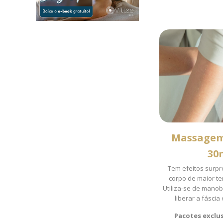
Massagem
30
Tem efeitos surp
corpo de maior t
Utiliza-se de manobr
liberar a fáscia
Pacotes exclus