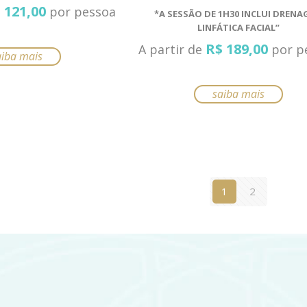
$
121,00
por pessoa
*A SESSÃO DE 1H30 INCLUI DREN
LINFÁTICA FACIAL”
R$
189,00
A partir de
por p
aiba mais
to
Este
saiba mais
produto
tem
tes.
várias
variantes.
es
1
2
As
m
opções
podem
hidas
ser
escolhidas
a
na