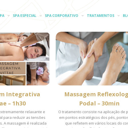
PA
SPA ESPECIAL
SPA CORPORATIVO
TRATAMENTOS
BL
m Integrativa
Massagem Reflexolog
ae – 1h30
Podal – 30min
extremamente relaxante e
O tratamento consiste na aplicação de 
al para reduzir as tensões
em pontos estratégicos dos pés, ponto
is. A massagem é realizada
que refletem em vários locais do co