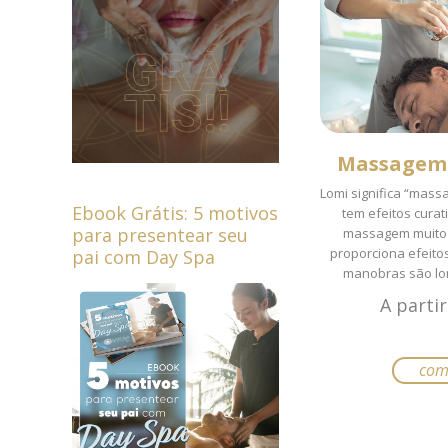
As
opçõ
pode
ser
escol
na
Massagem 
págin
Lomi significa “mass
Ebook Grátis: 5 motivos
tem efeitos cura
do
para presentear seu
massagem muito p
produ
proporciona efeitos
pai com Day Spa
manobras são lon
A parti
com