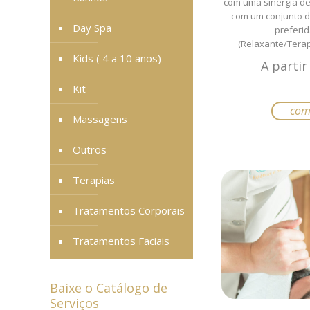
com uma sinergia de
com um conjunto 
Day Spa
preferid
(Relaxante/Tera
Kids ( 4 a 10 anos)
A parti
Kit
com
Massagens
Outros
Terapias
Tratamentos Corporais
Tratamentos Faciais
Baixe o Catálogo de
Serviços