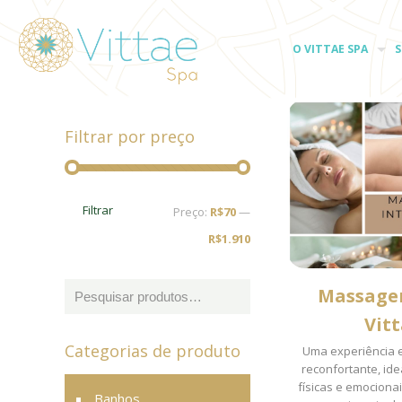
O VITTAE SPA
S
Filtrar por preço
Preço
Preço
Filtrar
Preço:
R$70
—
mínimo
máximo
R$1.910
Massage
Vitt
Categorias de produto
Uma experiência 
reconfortante, ide
físicas e emociona
Banhos