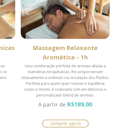
podem
ser
escolhidas
na
página
do
nicas
Massagem Relaxante
produto
Aromática – 1h
cas
Uma combinação perfeita de aromas aliada a
o os
manobras terapêuticas, lhe proporcionam
 uma
relaxamento e estímulo na circulação dos fluídos.
Perfeita para quem quer relaxar e equilibrar
corpo e mente, é realizada com um delicioso e
personalizado blend de aromas.
R$
189,00
A partir de
comprar agora