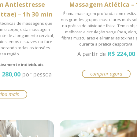
 Antiestresse
Massagem Atlética – 
ittae) – 1h 30 min
É uma massagem profunda com desliz
nos grandes grupos musculares mais sol
s técnicas de massagens que
na prática de atividade física. Tem o obj
m o corpo, esta massagem
melhorar a circulação sanguínea, alon
xante de alongamento cervical,
fibras musculares e eliminar as toxinas
tos lentos e suaves na face
durante a prática desportiva.
liberando todas as tensões
R$
224,00
A partir de
ssa região.
ivamente individuais.
$
280,00
comprar agora
por pessoa
aiba mais
to
tes.