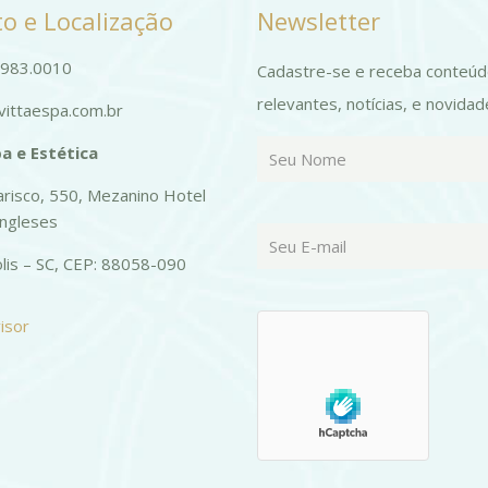
o e Localização
Newsletter
página
to
do
9983.0010
Cadastre-se e receba conteú
produto
relevantes, notícias, e novidad
ittaespa.com.br
a e Estética
risco, 550, Mezanino Hotel
Ingleses
olis – SC, CEP: 88058-090