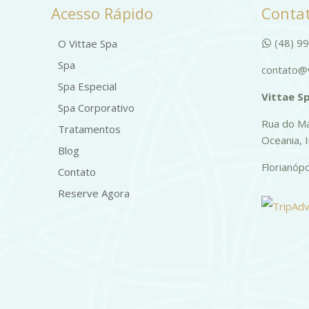
Acesso Rápido
Contat
produ
(48) 9
O Vittae Spa
Spa
contato@v
Spa Especial
Vittae Sp
Spa Corporativo
Rua do Ma
Tratamentos
Oceania, 
Blog
Florianóp
Contato
Reserve Agora