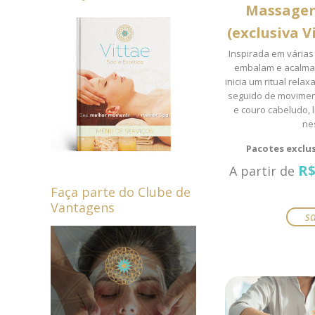
Massagem
(exclusiva V
Inspirada em vária
embalam e acalma
inicia um ritual rela
seguido de movimen
e couro cabeludo, 
ne
Pacotes exclus
R
A partir de
Faça parte do Clube de
Vantagens
Este
s
produ
tem
várias
varian