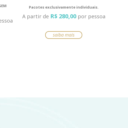
AGEM
Pacotes exclusivamente individuais.
R$
280,00
A partir de
por pessoa
essoa
Este
saiba mais
produto
tem
várias
variantes.
As
opções
podem
ser
escolhidas
na