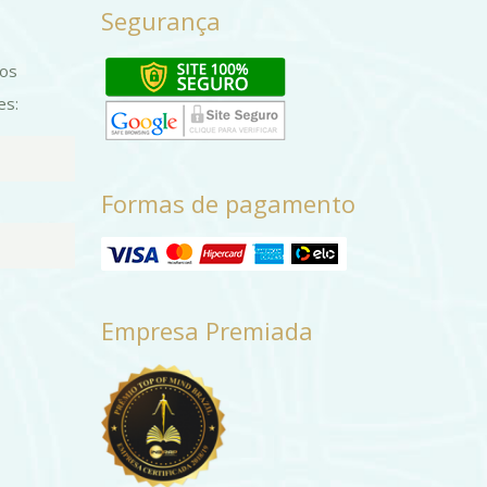
página
Segurança
do
produto
dos
es:
Formas de pagamento
Empresa Premiada