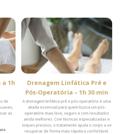
 a 1h
Drenagem Linfática Pré e
Pós-Operatória – 1h 30 min
po de
A drenagem linfática pré e pós-operatório é uma
suaves,
aliada essencial para quem busca um pós-
izar as
operatório mais leve, seguro e com resultados
ainda melhores. Com técnicas especializadas e
toques precisos, o tratamento ajuda o corpo a se
ais.
recuperar de forma mais rápida e confortável.