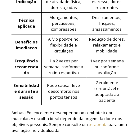
Indicação
de atividade física,
estresse, dores
dores agudas
recorrentes
Alongamentos,
Deslizamentos,
Técnica
percussões,
fricções,
aplicada
compressões
amassamentos
Alívio pós-treino,
Redução de dores,
Benefícios
flexibilidade e
relaxamento e
imediatos
circulação
mobilidade
Frequência
1 a 2 vezes por
1 vez por semana
recomenda
semana, conforme a
ou conforme
da
rotina esportiva
avaliação
Geralmente
Sensibilidad
Pode causar leve
confortável e
e durante a
desconforto nos
adaptada ao
sessão
pontos tensos
paciente
Ambas têm excelente desempenho no combate à dor
muscular. A escolha ideal depende da origem da dor e dos
objetivos pessoais. Sempre consulte um
terapeuta
para uma
avaliação individualizada.