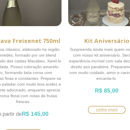
Cava Freixenet 750ml
Kit Aniversário
a clássico, elaborado na região
Surpreenda ainda mais quem v
enedés, formado por um blend
com nosso kit aniversário. Se
rado das castas Macabeo, Xarel-lo
experiência incrível com sala de
llada. Possui coloração amarelo-
direito aos parabéns. Preparam
ro, formando bela coroa com
com muito cuidado, amor e cari
as finas e constantes. Prepare-se
encanta-lo.
 paladar com muito boa acidez e
R$
85,00
nte adocicado, enquanto aprecia
roma floral com notas de frutas
frescas.
saiba mais
Este
R$
145,00
A partir de
produto
tem