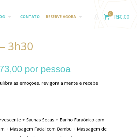
0
R$
0,00
OG
CONTATO
RESERVE AGORA
 – 3h30
73,00
por pessoa
uilibra as emoções, revigora a mente e recebe
ervescente + Saunas Secas + Banho Faraônico com
em + Massagem Facial com Bambu + Massagem de