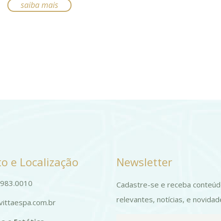
saiba mais
Este
várias
produto
variantes.
tem
As
várias
opções
variantes.
podem
As
ser
opções
escolhidas
podem
na
ser
página
escolhidas
do
na
produto
o e Localização
Newsletter
página
do
9983.0010
Cadastre-se e receba conteú
produto
relevantes, notícias, e novidad
ittaespa.com.br