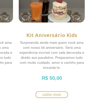
Kit Aniversário Kids
ocê ama
Surpreenda ainda mais quem você ama
rá uma
com nosso kit aniversário. Será uma
corada e
experiência incrível com sala decorada e
os tudo
direito aos parabéns. Preparamos tudo
nho para
com muito cuidado, amor e carinho para
encanta-lo.
R$
50,00
saiba mais
Este
produto
tem