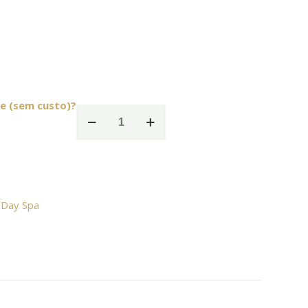
e (sem custo)?
Day
Spa
Zen
-
3h30
:
Day Spa
quantidade