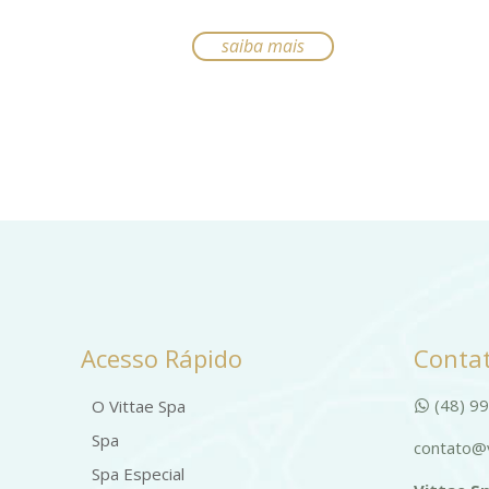
saiba mais
Este
produto
tem
várias
variantes.
As
opções
podem
ser
escolhidas
Acesso Rápido
Contat
na
(48) 9
página
O Vittae Spa
do
Spa
contato@v
produto
Spa Especial