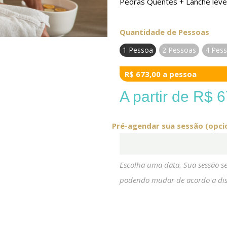
Pedras Quentes + Lanche leve
Quantidade de Pessoas
1 Pessoa
2 Pessoas
4 Pes
R$ 673,00 a pessoa
A partir de
R$
6
Pré-agendar sua sessão (opci
Escolha uma data. Sua sessão s
podendo mudar de acordo a dis