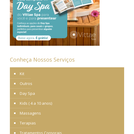
Conheça Nossos Serviços
Kit
Outros
Day Spa
Kids ( 4 a 10 anos)
Massagens
Terapias
Tratamentos Corporais