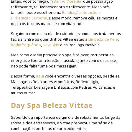
Então, você começa um
Banho Oceania
, que possui ação
refrescante, rejuvenescedora e refrescante. Mas você
também pode escolher uma
Esfoliação, Nutrição e
Hidratação Corporal
. Desse modo, remove células mortas e
deixa os tecidos macios e com vitalidade.
Seguindo com o seu dia de cuidados, vamos aos tratamentos
faciais. Entre os queridinhos Vittae estão a
Limpeza de Pele
,
Radiofrequência
,
New Skin
e os Peelings incríveis.
Mas como a ideia principal do spa é relaxar, recuperar as
energias e liberar a tensão muscular, junto com o estresse,
não pode faltar uma boa massagem.
Dessa forma,
aqui
você encontra diversas opções, desde as
Massagens Relaxantes Aromáticas, Reflexologia,
Terapêutica, Drenagem Linfática, com Pedras Vulcânicas e
muitas outras.
Day Spa Beleza Vittae
Sabendo da importância de um dia de relaxamento, longe da
rotina e dos estressores, o Vittae preparou uma série de
combinações perfeitas de procedimentos.