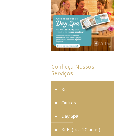
Conheça Nossos
Serviços
Kit
Outros
Day Spa
Kids ( 4 a 10 anos)