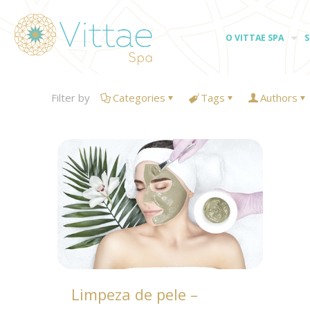
O VITTAE SPA
S
Filter by
Categories
Tags
Authors
Limpeza de pele –