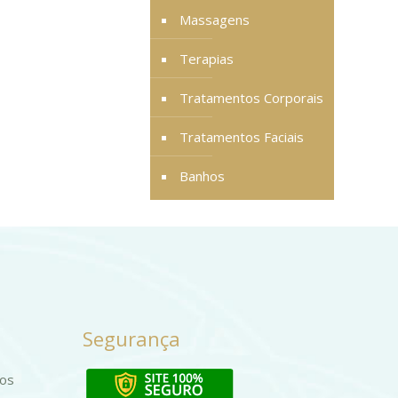
Massagens
Terapias
Tratamentos Corporais
Tratamentos Faciais
Banhos
Segurança
dos