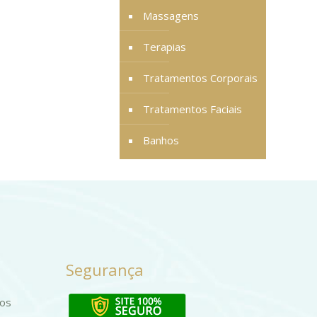
Massagens
Terapias
Tratamentos Corporais
Tratamentos Faciais
Banhos
Segurança
dos