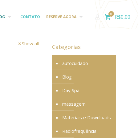
0
R$
0,00
OG
CONTATO
RESERVE AGORA
Show all
Categorias
autocuidado
Blog
Day Spa
massagem
Materiais e Downloads
Radiofrequência