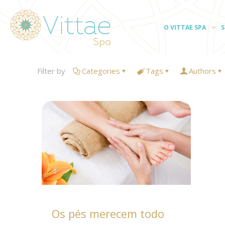
O VITTAE SPA
S
Filter by
Categories
Tags
Authors
Os pés merecem todo