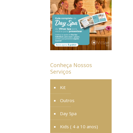
Conheça Nossos
Serviços
Kit
Outros
Day Spa
Kids ( 4 a 10 anos)