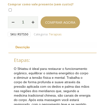
Comprar como vale presente (sem custo)?
Terapia
COMPRAR AGORA
Shiatsu
-
1h
SKU:
RSTS50
Categoria:
Terapias
quantidade
Descrição
Etapas:
O Shiatsu é ideal para restaurar o funcionamento
orgânico, equilibrar o sistema energético do corpo
e diminuir a tensão física e mental. Trabalha o
corpo de forma profunda e suave através da
pressão aplicada com os dedos e palma das mãos
nas regiões dos meridianos que, segundo a
medicina tradicional chinesa, são canais de energia
do corpo. Após esta massagem você estará
revigorado, com o pensamento leve e se sentido