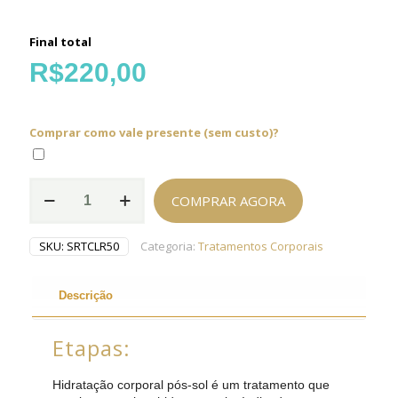
Final total
R$
220,00
Comprar como vale presente (sem custo)?
Corporal
COMPRAR AGORA
Refrescante
-
1h
SKU:
SRTCLR50
Categoria:
Tratamentos Corporais
quantidade
Descrição
Etapas:
Hidratação corporal pós-sol é um tratamento que