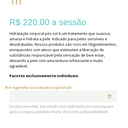
1h
R$
220,00
a sessão
Hidratação corporal pós-sol é um tratamento que suaviza,
amacia e hidrata a pele. Indicado para peles sensíveis e
desidratadas. Nossos produtos são ricos em Oligoelementos,
enriquecidos com ativos que estimulam a liberação de
substâncias responsável pela sensação de bem estar,
deixando a pele com uma textura refrescante e muito
agradável.
Pacotes exclusivamente individuais.
Pré-agendar sua sessão (opcional)
Escolha uma data. Sua sessão será confirmada por nossa equipe
após a compra, podendo mudar de acordo a disponibilidade.