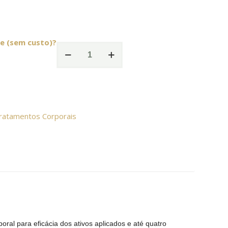
e (sem custo)?
Circuito
Estético
-
1h
a
ratamentos Corporais
1h
30
min
quantidade
oral para eficácia dos ativos aplicados e até quatro