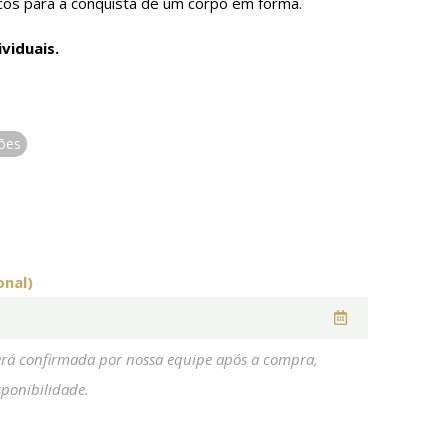
icos para a conquista de um corpo em forma.
viduais.
ões
onal)
erá confirmada por nossa equipe após a compra,
ponibilidade.