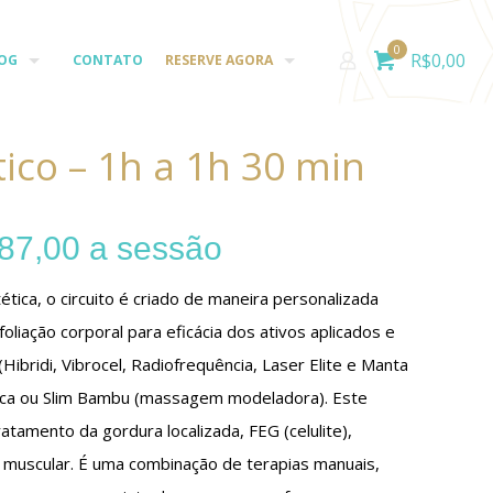
0
R$
0,00
OG
CONTATO
RESERVE AGORA
tico – 1h a 1h 30 min
87,00
a sessão
ica, o circuito é criado de maneira personalizada
sfoliação corporal para eficácia dos ativos aplicados e
Hibridi, Vibrocel, Radiofrequência, Laser Elite e Manta
ica ou Slim Bambu (massagem modeladora). Este
atamento da gordura localizada, FEG (celulite),
ez muscular. É uma combinação de terapias manuais,