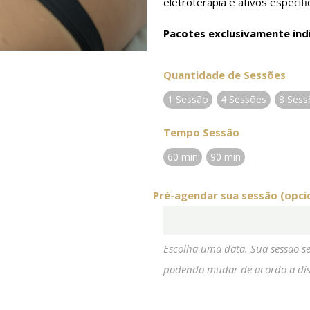
eletroterapia e ativos específ
Pacotes exclusivamente indi
Quantidade de Sessões
1 Sessão
4 Sessões
8 Sess
Tempo Sessão
60 min
90 min
Pré-agendar sua sessão (opci
Escolha uma data. Sua sessão s
podendo mudar de acordo a dis