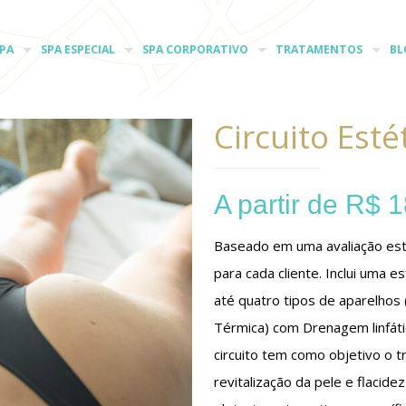
PA
SPA ESPECIAL
SPA CORPORATIVO
TRATAMENTOS
BL
Circuito Esté
A partir de
R$
1
Baseado em uma avaliação estét
para cada cliente. Inclui uma e
até quatro tipos de aparelhos (
Térmica) com Drenagem linfát
circuito tem como objetivo o tr
revitalização da pele e flacid