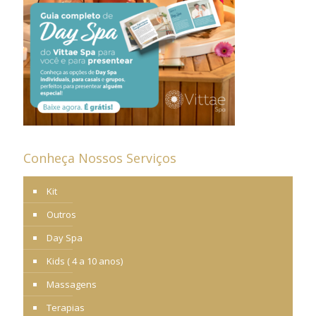
Conheça Nossos Serviços
Kit
Outros
Day Spa
Kids ( 4 a 10 anos)
Massagens
Terapias