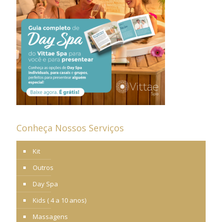
Conheça Nossos Serviços
Kit
Outros
Day Spa
Kids ( 4 a 10 anos)
Massagens